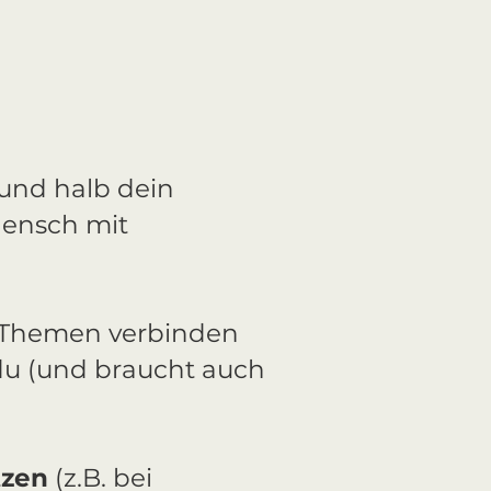
n und halb dein
Mensch mit
 Themen verbinden
 du (und braucht auch
tzen
(z.B. bei