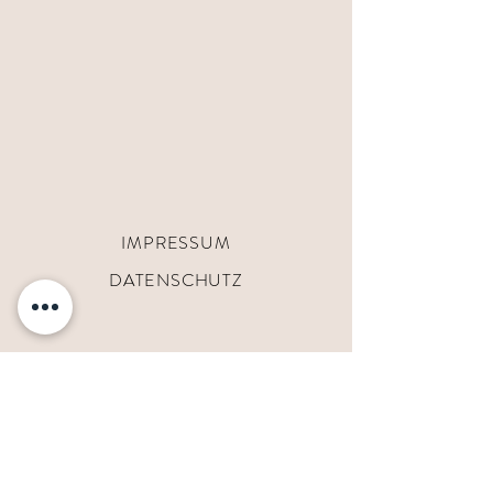
ausführlichen Therapieplan. Den
wahrnehmen können, gib bitte
Therapieplan erhältst du bei einem
mindestens 24 Stunden vorher Bescheid.
weiteren Termin zusammen mit den
Ansonsten behalte ich mir vor, ein
Befunden. Hier besprechen wir die
Ausfallhonorar zu berechnen.
weiteren Schritte und genaue
Durchführung des Therapieplans. [Die
Therapieplanbesprechung wird
gesondert nach Zeit berechnet.]
IMPRESSUM
DATENSCHUTZ