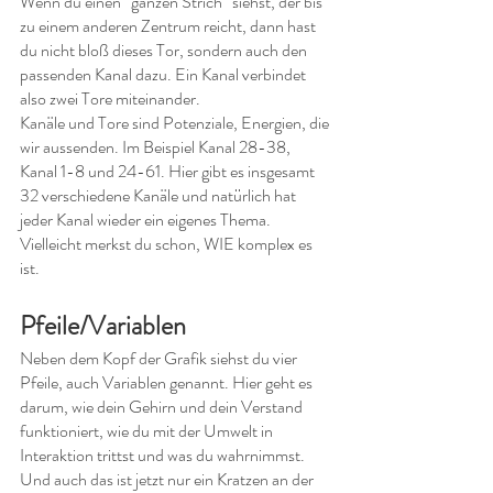
Wenn du einen “ganzen Strich” siehst, der bis 
zu einem anderen Zentrum reicht, dann hast 
du nicht bloß dieses Tor, sondern auch den 
passenden Kanal dazu. Ein Kanal verbindet 
also zwei Tore miteinander.
Kanäle und Tore sind Potenziale, Energien, die 
wir aussenden. Im Beispiel Kanal 28-38, 
Kanal 1-8 und 24-61. Hier gibt es insgesamt 
32 verschiedene Kanäle und natürlich hat 
jeder Kanal wieder ein eigenes Thema. 
Vielleicht merkst du schon, WIE komplex es 
ist.
Pfeile/Variablen
Neben dem Kopf der Grafik siehst du vier 
Pfeile, auch Variablen genannt. Hier geht es 
darum, wie dein Gehirn und dein Verstand 
funktioniert, wie du mit der Umwelt in 
Interaktion trittst und was du wahrnimmst. 
Und auch das ist jetzt nur ein Kratzen an der 